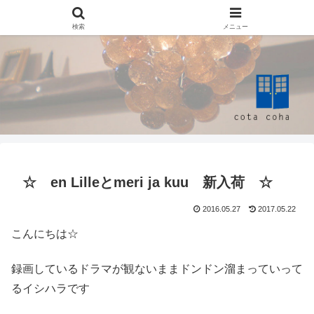
検索
メニュー
☆ en Lilleとmeri ja kuu 新入荷 ☆
2016.05.27
2017.05.22
こんにちは☆
録画しているドラマが観ないままドンドン溜まっていって
るイシハラです