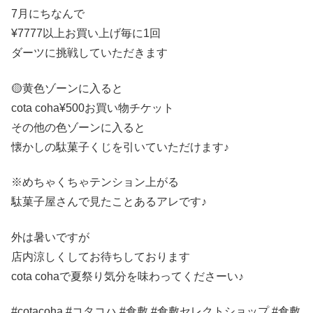
7月にちなんで
¥7777以上お買い上げ毎に1回
ダーツに挑戦していただきます
🟡黄色ゾーンに入ると
cota coha¥500お買い物チケット
その他の色ゾーンに入ると
懐かしの駄菓子くじを引いていただけます♪
※めちゃくちゃテンション上がる
駄菓子屋さんで見たことあるアレです♪
外は暑いですが
店内涼しくしてお待ちしております
cota cohaで夏祭り気分を味わってくださーい♪
#cotacoha #コタコハ #倉敷 #倉敷セレクトショップ #倉敷