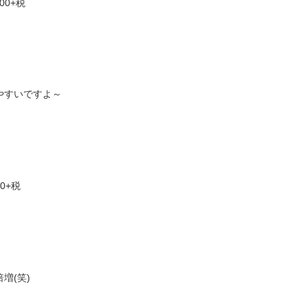
00+税
けやすいですよ～
00+税
増(笑)