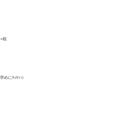
0+税
めにﾁｪｷｯ☆