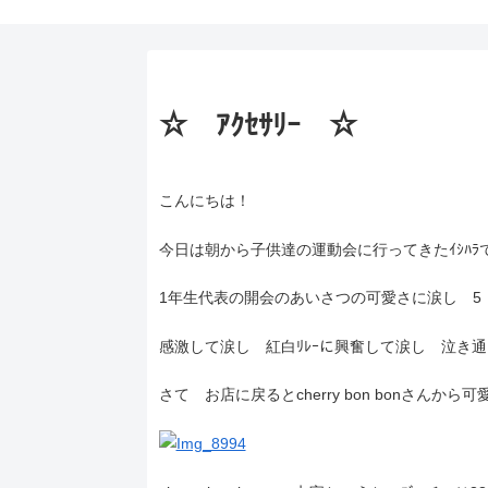
☆ ｱｸｾｻﾘｰ ☆
こんにちは！
今日は朝から子供達の運動会に行ってきたｲｼﾊﾗ
1年生代表の開会のあいさつの可愛さに涙し 5
感激して涙し 紅白ﾘﾚｰに興奮して涙し 泣き通
さて お店に戻るとcherry bon bonさんから可