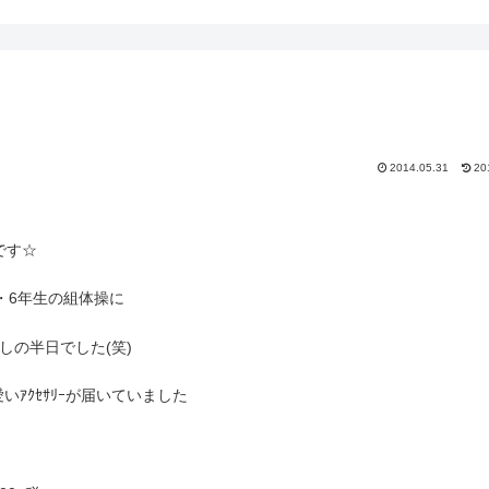
2014.05.31
20
です☆
・6年生の組体操に
しの半日でした(笑)
愛いｱｸｾｻﾘｰが届いていました