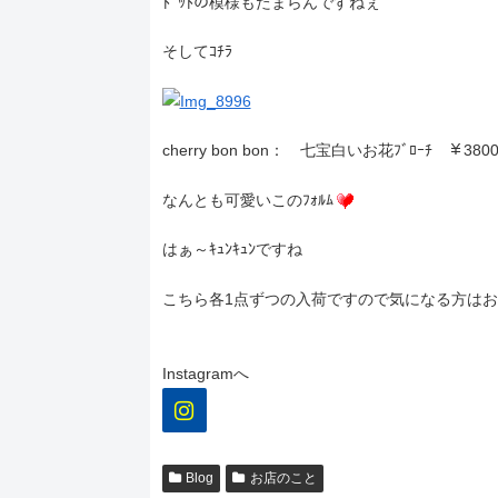
ﾄﾞｯﾄの模様もたまらんですねぇ
そしてｺﾁﾗ
cherry bon bon： 七宝白いお花ﾌﾞﾛｰﾁ ￥380
なんとも可愛いこのﾌｫﾙﾑ
はぁ～ｷｭﾝｷｭﾝですね
こちら各1点ずつの入荷ですので気になる方はお早
Instagramへ
Blog
お店のこと