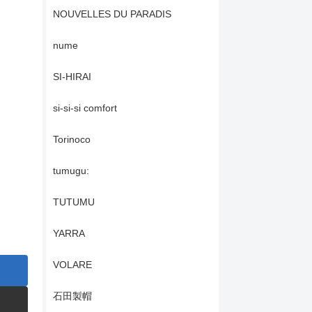
NOUVELLES DU PARADIS
nume
SI-HIRAI
si-si-si comfort
Torinoco
tumugu:
TUTUMU
YARRA
VOLARE
石田製帽