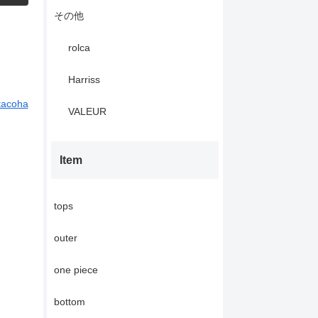
その他
rolca
Harriss
tacoha
VALEUR
Item
tops
outer
one piece
bottom