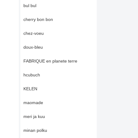
bul bul
cherry bon bon
chez-voeu
doux-bleu
FABRIQUE en planete terre
hcubuch
KELEN
maomade
meri ja kuu
minan polku