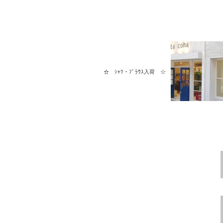
☆ ｼｬﾂ・ﾌﾞﾗｳｽ入荷 ☆