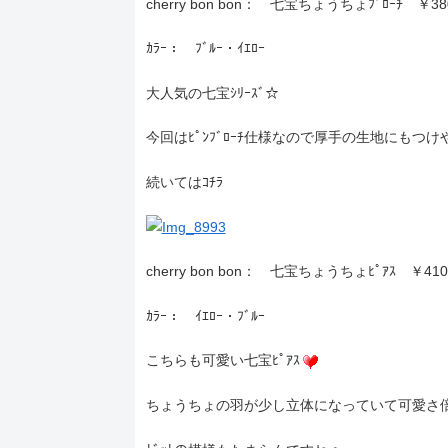
cherry bon bon： 七宝ちょうちょﾌﾞﾛｰﾁ ￥38
ｶﾗｰ： ﾌﾞﾙｰ・ｲｴﾛｰ
大人気の七宝ｼﾘｰｽﾞ☆
今回はﾋﾟﾝﾌﾞﾛｰﾁ仕様なので厚手の生地にもつ
続いてはｺﾁﾗ
cherry bon bon： 七宝ちょうちょﾋﾟｱｽ ￥41
ｶﾗｰ： ｲｴﾛｰ・ﾌﾞﾙｰ
こちらも可愛い七宝ﾋﾟｱｽ
ちょうちょの羽が少し立体になっていて可愛さ倍