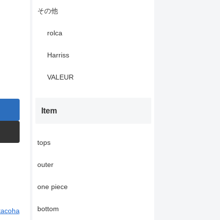
その他
rolca
Harriss
VALEUR
Item
tops
outer
one piece
bottom
tacoha