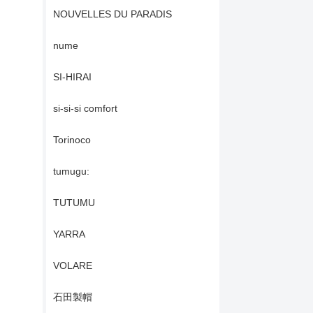
NOUVELLES DU PARADIS
nume
SI-HIRAI
si-si-si comfort
Torinoco
tumugu:
TUTUMU
YARRA
VOLARE
石田製帽