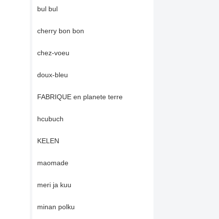
bul bul
cherry bon bon
chez-voeu
doux-bleu
FABRIQUE en planete terre
hcubuch
KELEN
maomade
meri ja kuu
minan polku