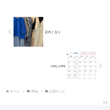
店内ぐるり
cota_coha
ホーム
Blog
お店のこと