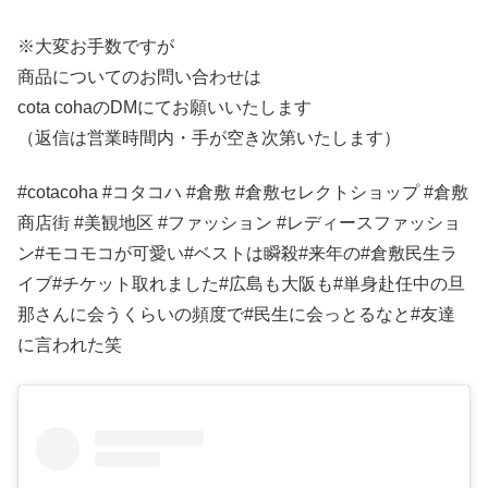
※大変お手数ですが
商品についてのお問い合わせは
cota cohaのDMにてお願いいたします
（返信は営業時間内・手が空き次第いたします）
#cotacoha #コタコハ #倉敷 #倉敷セレクトショップ #倉敷
商店街 #美観地区 #ファッション #レディースファッショ
ン#モコモコが可愛い#ベストは瞬殺#来年の#倉敷民生ラ
イブ#チケット取れました#広島も大阪も#単身赴任中の旦
那さんに会うくらいの頻度で#民生に会っとるなと#友達
に言われた笑