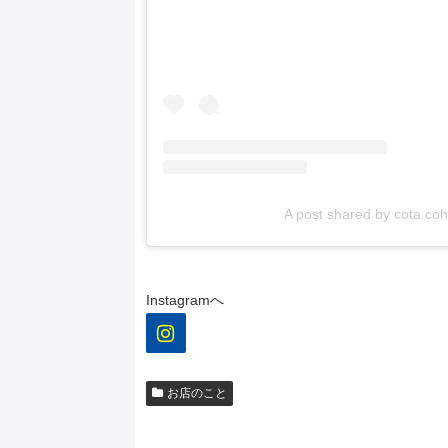
A post shared by cota co
Instagramへ
お店のこと