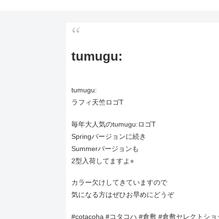
tumugu:
tumugu:
ラフィ天竺ロゴT
毎年大人気のtumugu:ロゴT
Springバージョンに続き
Summerバージョンも
2型入荷してますよ⭐︎
カラー欠けしてきていますので
気になる方はぜひお早めにどうぞ
#cotacoha #コタコハ #倉敷 #倉敷セレク