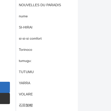
NOUVELLES DU PARADIS
nume
SI-HIRAI
si-si-si comfort
Torinoco
tumugu:
TUTUMU
YARRA
VOLARE
石田製帽