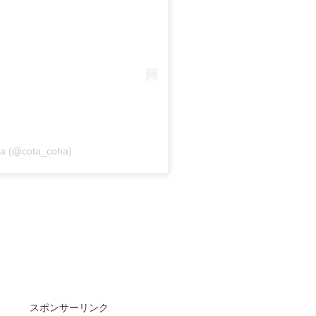
ha (@cota_coha)
スポンサーリンク