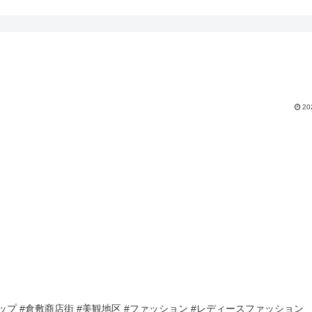
20
トショップ #倉敷商店街 #美観地区 #ファッション #レディースファッション