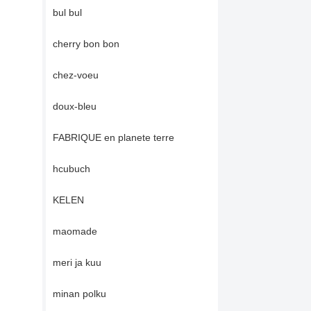
bul bul
cherry bon bon
chez-voeu
doux-bleu
FABRIQUE en planete terre
hcubuch
KELEN
maomade
meri ja kuu
minan polku