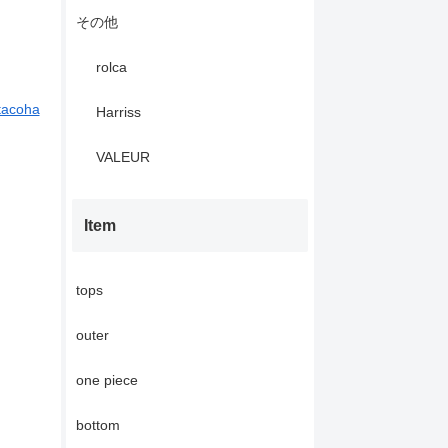
その他
rolca
tacoha
Harriss
VALEUR
Item
tops
outer
one piece
bottom