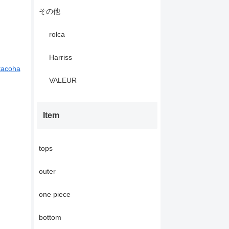
その他
rolca
Harriss
tacoha
VALEUR
Item
tops
outer
one piece
bottom