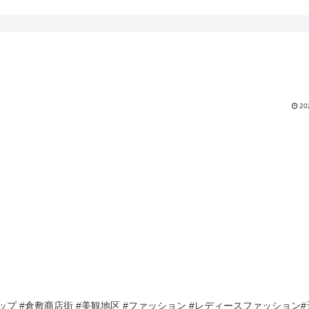
20
トショップ #倉敷商店街 #美観地区 #ファッション #レディースファッション