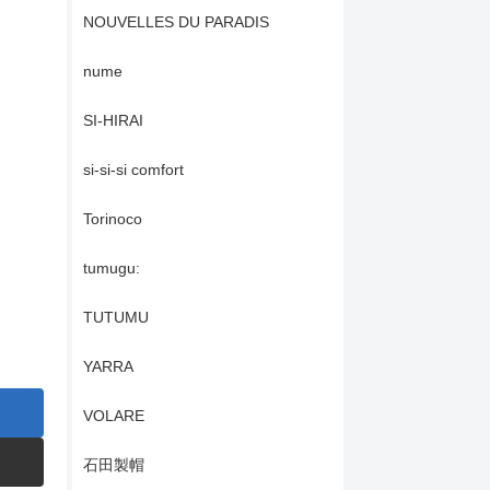
NOUVELLES DU PARADIS
nume
SI-HIRAI
si-si-si comfort
Torinoco
tumugu:
TUTUMU
YARRA
VOLARE
石田製帽