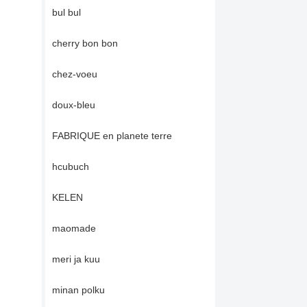
bul bul
cherry bon bon
chez-voeu
doux-bleu
FABRIQUE en planete terre
hcubuch
KELEN
maomade
meri ja kuu
minan polku