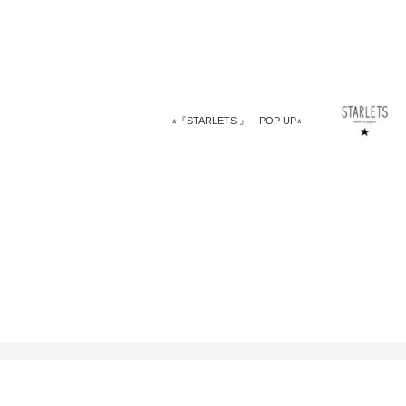
⭐︎『STARLETS 』 POP UP⭐︎