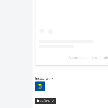
A post shared by cota co
Instagramへ
お店のこと