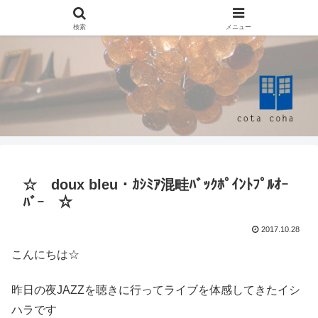
検索
メニュー
☆ doux bleu・ｶｼﾐｱ混畦ﾊﾞｯｸﾎﾟｲﾝﾄﾌﾟﾙｵｰ
ﾊﾞｰ ☆
2017.10.28
こんにちは☆
昨日の夜JAZZを聴きに行ってライブを体感してきたイシ
ハラです