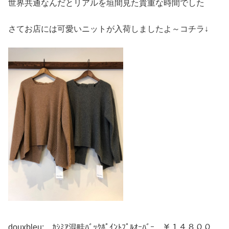
世界共通なんだとリアルを垣間見た貴重な時間でした
さてお店には可愛いニットが入荷しましたよ～コチラ↓
douxbleu: ｶｼﾐｱ混畦ﾊﾞｯｸﾎﾟｲﾝﾄﾌﾟﾙｵｰﾊﾞｰ ￥１４８００